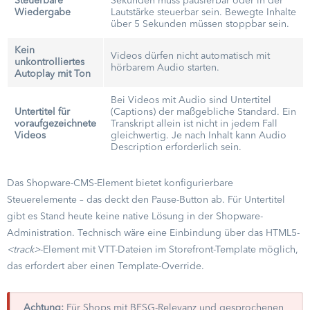
Steuerbare
Sekunden muss pausierbar oder in der
Wiedergabe
Lautstärke steuerbar sein. Bewegte Inhalte
über 5 Sekunden müssen stoppbar sein.
Kein
Videos dürfen nicht automatisch mit
unkontrolliertes
hörbarem Audio starten.
Autoplay mit Ton
Bei Videos mit Audio sind Untertitel
Untertitel für
(Captions) der maßgebliche Standard. Ein
voraufgezeichnete
Transkript allein ist nicht in jedem Fall
Videos
gleichwertig. Je nach Inhalt kann Audio
Description erforderlich sein.
Das Shopware-CMS-Element bietet konfigurierbare
Steuerelemente – das deckt den Pause-Button ab. Für Untertitel
gibt es Stand heute keine native Lösung in der Shopware-
Administration. Technisch wäre eine Einbindung über das HTML5-
<track>
-Element mit VTT-Dateien im Storefront-Template möglich,
das erfordert aber einen Template-Override.
Achtung:
Für Shops mit BFSG-Relevanz und gesprochenen