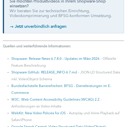
Sie möchten Produktvideos in Ihrem Shopware-Shop
einsetzen?
Wir beraten Sie zur technischen Einrichtung,
Videokomprimierung und BFSG-konformen Umsetzung.
→ Jetzt unverbindlich anfragen
Quellen und weiterführende Informationen:
Shopware: Release News 6.7.8.0 – Updates im März 2026
– Offizielle
Feature-Beschreibung
Shopware GitHub: RELEASE_INFO-6.7.md
– JSON-LD Structured Data
inkl. VideoObject-Schema
Bundesfachstelle Barrierefreiheit: BFSG – Dienstleistungen im E-
Commerce
W3C: Web Content Accessibility Guidelines (WCAG) 2.2
–
Anforderungen an Video-Inhalte
WebKit: New Video Policies for iOS
– Autoplay und Inline-Playback auf
Safari/iPhone
Google Search Central: Video Structured Data (VideoObject)