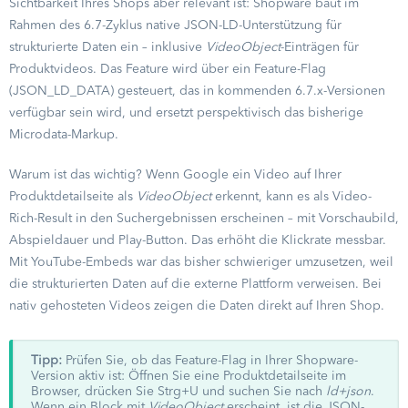
Sichtbarkeit Ihres Shops aber relevant ist: Shopware baut im
Rahmen des 6.7-Zyklus native JSON-LD-Unterstützung für
strukturierte Daten ein – inklusive
VideoObject
-Einträgen für
Produktvideos. Das Feature wird über ein Feature-Flag
(JSON_LD_DATA) gesteuert, das in kommenden 6.7.x-Versionen
verfügbar sein wird, und ersetzt perspektivisch das bisherige
Microdata-Markup.
Warum ist das wichtig? Wenn Google ein Video auf Ihrer
Produktdetailseite als
VideoObject
erkennt, kann es als Video-
Rich-Result in den Suchergebnissen erscheinen – mit Vorschaubild,
Abspieldauer und Play-Button. Das erhöht die Klickrate messbar.
Mit YouTube-Embeds war das bisher schwieriger umzusetzen, weil
die strukturierten Daten auf die externe Plattform verweisen. Bei
nativ gehosteten Videos zeigen die Daten direkt auf Ihren Shop.
Tipp:
Prüfen Sie, ob das Feature-Flag in Ihrer Shopware-
Version aktiv ist: Öffnen Sie eine Produktdetailseite im
Browser, drücken Sie Strg+U und suchen Sie nach
ld+json
.
Wenn ein Block mit
VideoObject
erscheint, ist die JSON-