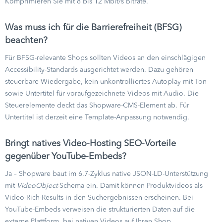
Komprimieren Sie mit 8 bis 12 Mbit/s Bitrate.
Was muss ich für die Barrierefreiheit (BFSG)
beachten?
Für BFSG-relevante Shops sollten Videos an den einschlägigen
Accessibility-Standards ausgerichtet werden. Dazu gehören
steuerbare Wiedergabe, kein unkontrolliertes Autoplay mit Ton
sowie Untertitel für voraufgezeichnete Videos mit Audio. Die
Steuerelemente deckt das Shopware-CMS-Element ab. Für
Untertitel ist derzeit eine Template-Anpassung notwendig.
Bringt natives Video-Hosting SEO-Vorteile
gegenüber YouTube-Embeds?
Ja – Shopware baut im 6.7-Zyklus native JSON-LD-Unterstützung
mit
VideoObject
-Schema ein. Damit können Produktvideos als
Video-Rich-Results in den Suchergebnissen erscheinen. Bei
YouTube-Embeds verweisen die strukturierten Daten auf die
externe Plattform, bei nativen Videos auf Ihren Shop.