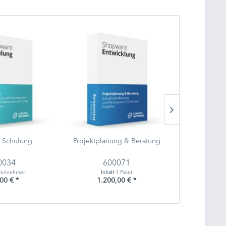
e Schulung
Projektplanung & Beratung
POS Kun
0034
600071
6
Teilnehmer
Inhalt
1 Paket
Inha
00 € *
1.200,00 € *
199