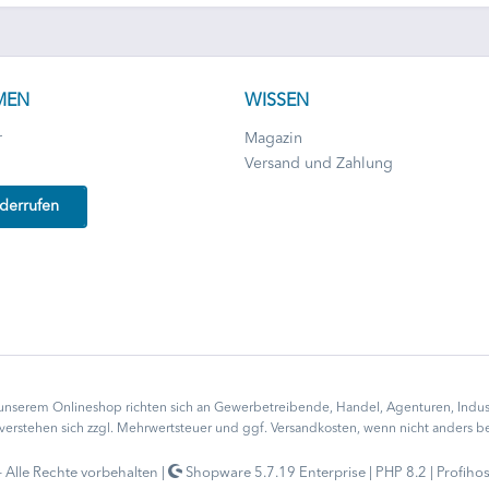
MEN
WISSEN
r
Magazin
Versand und Zahlung
iderrufen
unserem Onlineshop richten sich an Gewerbetreibende, Handel, Agenturen, Indust
e verstehen sich zzgl. Mehrwertsteuer und ggf.
Versandkosten
, wenn nicht anders b
lle Rechte vorbehalten |
Shopware 5.7.19 Enterprise | PHP 8.2 | Profihost