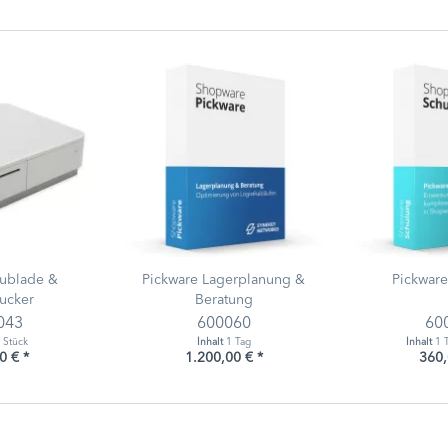
hublade &
Pickware Lagerplanung &
Pickwar
ucker
Beratung
043
600060
60
 Stück
Inhalt
1 Tag
Inhalt
1 
0 € *
1.200,00 € *
360,