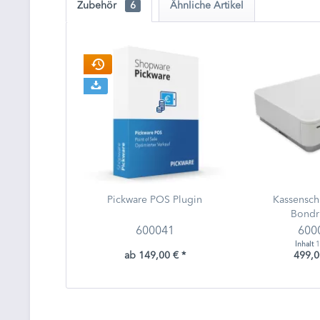
Zubehör
6
Ähnliche Artikel
Pickware POS Plugin
Kassensc
Bondr
600041
600
Inhalt
1
ab 149,00 € *
499,0