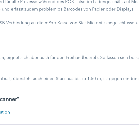
 für alle Prozesse während des POS - also im Ladengeschäft, auf Mes
s und erfasst zudem problemlos Barcodes von Papier oder Displays.
B-Verbindung an die mPop-Kasse von Star Micronics angeschlossen. S
den, eignet sich aber auch für den Freihandbetrieb. So lassen sich bei
bust, übersteht auch einen Sturz aus bis zu 1,50 m, ist gegen eindr
canner"
ation